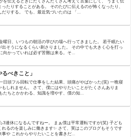
何かを伝えるときにたくさんたくさん考えて言葉にして、 うまく伝
まったりすることがある。 そのたびに伝えるのが怖くなったり、
りする。 でも、最近気づいたのは 「...
は金曜日、いつもの朝活の学びの場へ行ってきました。 若干眠たい
涙が出そうになるくらい刺さりました。 その中でも大きく心を打っ
に向かっていれば必ず苦難は来る。そ...
とやるべきこと」
一日頭フル回転で仕事をした結果、頭痛がやばかった(笑) 一晩寝
かもしれません。 さて、僕にはやりたいことがたくさんありま
もたちとかかわる、知識を増やす、僕の知...
ら3連休になるんですねー。 まぁ僕は平常運転ですが(笑) 子ども
くれるのを楽しみに働きます✨ さて、実はこのブログもそうです
事や これからやりたいことを書きだ...